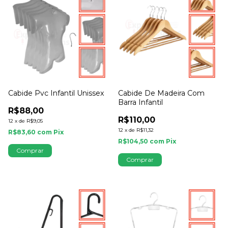
Cabide Pvc Infantil Unissex
Cabide De Madeira Com
Barra Infantil
R$88,00
R$110,00
12
x
de
R$9,05
12
x
de
R$11,32
R$83,60
com
Pix
R$104,50
com
Pix
Comprar
Comprar