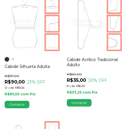
Cabide Acrílico Tradicional
+1
Adulto
Cabide Silhueta Adulta
R$50,00
R$117,00
R$35,00
30
% OFF
R$90,00
23
% OFF
8
x
de
R$5,30
12
x
de
R$9,26
R$33,25
com
Pix
R$85,50
com
Pix
Comprar
Comprar