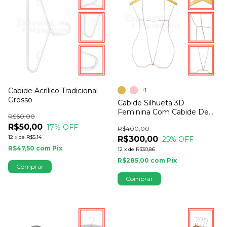
Cabide Acrílico Tradicional
+1
Grosso
Cabide Silhueta 3D
Feminina Com Cabide De
R$60,00
Madeira
R$50,00
17
% OFF
R$400,00
12
x
de
R$5,14
R$300,00
25
% OFF
R$47,50
com
Pix
12
x
de
R$30,86
R$285,00
com
Pix
Comprar
Comprar