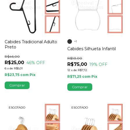
Cabides Tradicional Adulto
+1
Preto
Cabides Silhueta Infantil
R$46,00
R$93,00
R$25,00
46
% OFF
R$75,00
19
% OFF
6
x
de
R$5,01
12
x
de
R$7,72
R$23,75
com
Pix
R$71,25
com
Pix
Comprar
Comprar
ESGOTADO
ESGOTADO