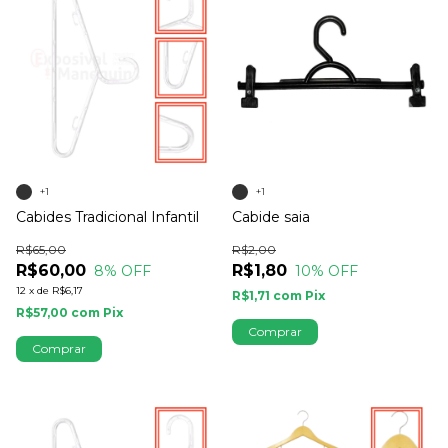
+1
+1
Cabides Tradicional Infantil
Cabide saia
R$65,00
R$2,00
R$60,00
R$1,80
8
% OFF
10
% OFF
12
x
de
R$6,17
R$1,71
com
Pix
R$57,00
com
Pix
Comprar
Comprar