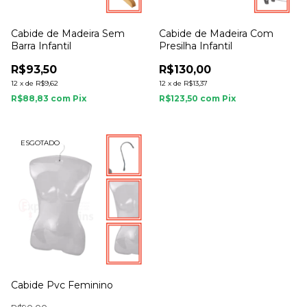
Cabide de Madeira Sem
Cabide de Madeira Com
Barra Infantil
Presilha Infantil
R$93,50
R$130,00
12
x
de
R$9,62
12
x
de
R$13,37
R$88,83
com
Pix
R$123,50
com
Pix
ESGOTADO
Cabide Pvc Feminino