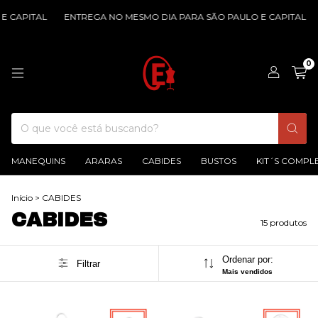
CAPITAL
ENTREGA NO MESMO DIA PARA SÃO PAULO E CAPITAL
E
0
MANEQUINS
ARARAS
CABIDES
BUSTOS
KIT´S COMPL
Início
>
CABIDES
CABIDES
15 produtos
Ordenar por:
Filtrar
Mais vendidos