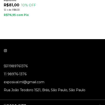
R$90,00
R$81,00
10
% OFF
12
x
de
R$8,33
R$76,95
com
Pix
5511989761376
11 98976-1376
exposival.ml@gmail.com
Rua João Teodoro 1521, Brás, São Paulo, São Paulo