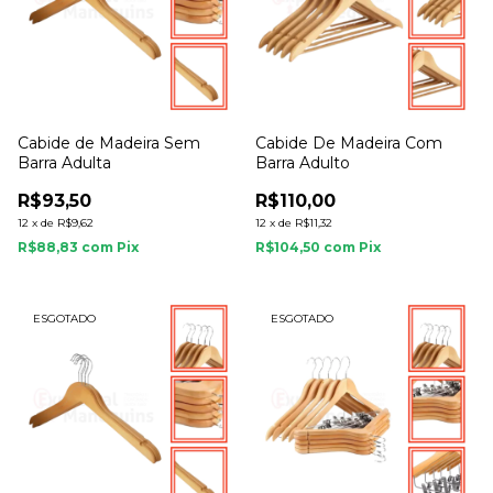
Cabide de Madeira Sem
Cabide De Madeira Com
Barra Adulta
Barra Adulto
R$93,50
R$110,00
12
x
de
R$9,62
12
x
de
R$11,32
R$88,83
com
Pix
R$104,50
com
Pix
ESGOTADO
ESGOTADO